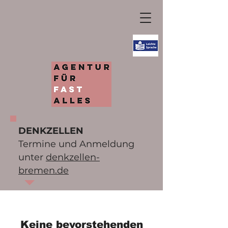
DENKZELLEN
Termine und Anmeldung
unter
denkzellen-
bremen.de
Keine bevorstehenden