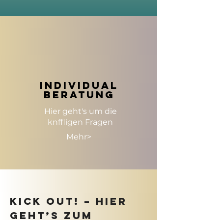
individual
Beratung
Hier geht's um die
knffligen Fragen
Mehr>
KICK OUT! – Hier
geht’s zum