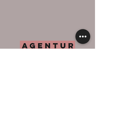
Impressum
Datenschutz
Partner:innen
K
ontakt
TeaM
#takeheart