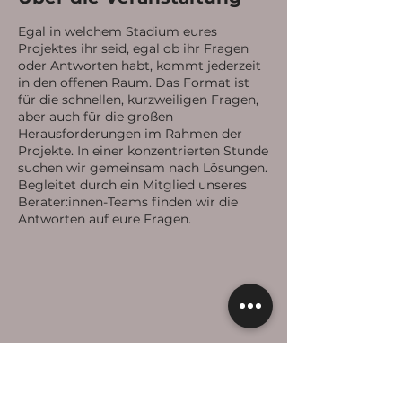
Egal in welchem Stadium eures
Projektes ihr seid, egal ob ihr Fragen
oder Antworten habt, kommt jederzeit
in den offenen Raum. Das Format ist
für die schnellen, kurzweiligen Fragen,
aber auch für die großen
Herausforderungen im Rahmen der
Projekte. In einer konzentrierten Stunde
suchen wir gemeinsam nach Lösungen.
Begleitet durch ein Mitglied unseres
Berater:innen-Teams finden wir die
Antworten auf eure Fragen.