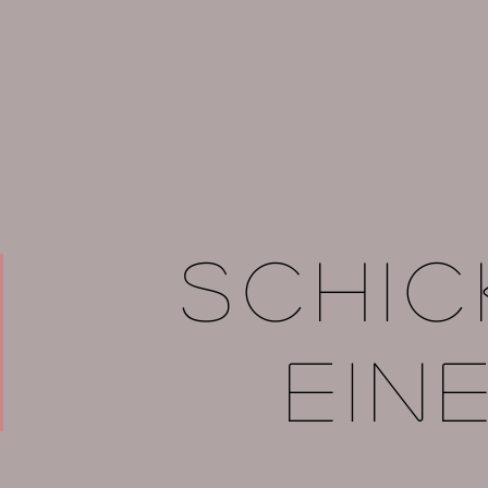
Schic
ein