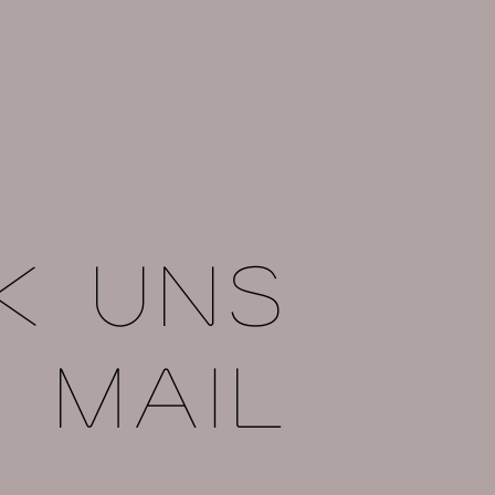
k uns
e mail