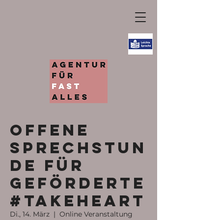
Offene
Sprechstun
de für
Geförderte
#TakeHeart
Di., 14. März
  |  
Online Veranstaltung