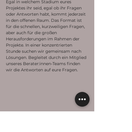
Egal in welchem Stadium eures 
Projektes ihr seid, egal ob ihr Fragen 
oder Antworten habt, kommt jederzeit 
in den offenen Raum. Das Format ist 
für die schnellen, kurzweiligen Fragen, 
aber auch für die großen 
Herausforderungen im Rahmen der 
Projekte. In einer konzentrierten 
Stunde suchen wir gemeinsam nach 
Lösungen. Begleitet durch ein Mitglied 
unseres Berater:innen-Teams finden 
wir die Antworten auf eure Fragen. 