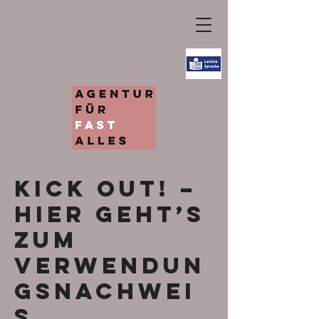
KICK OUT! –
Hier geht’s
zum
Verwendun
gsnachwei
s