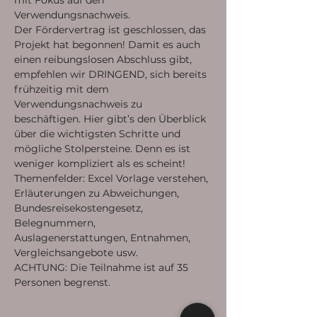
mit Fokus auf den 
Verwendungsnachweis.
Der Fördervertrag ist geschlossen, das 
Projekt hat begonnen! Damit es auch 
einen reibungslosen Abschluss gibt, 
empfehlen wir DRINGEND, sich bereits 
frühzeitig mit dem 
Verwendungsnachweis zu 
beschäftigen. Hier gibt’s den Überblick 
über die wichtigsten Schritte und 
mögliche Stolpersteine. Denn es ist 
weniger kompliziert als es scheint!
Themenfelder: Excel Vorlage verstehen, 
Erläuterungen zu Abweichungen, 
Bundesreisekostengesetz, 
Belegnummern, 
Auslagenerstattungen, Entnahmen, 
Vergleichsangebote usw.
ACHTUNG: Die Teilnahme ist auf 35 
Personen begrenst.