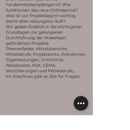
Fördermittelempfänger:in? Wie
funktioniert das neue Onlineportal?
Was ist vor Projektbeginn wichtig,
damit alles reibungslos läuft?
Wir geben Einblick in die wichtigsten
Grundlagen zur gelungenen
Durchführung der #takeheart
geförderten Projekte.
Themenfelder: Mittelübersicht,
Mittelabrufe, Projektkonto, Entnahmen,
Eigenleistungen, Drittmittel,
Reisekosten, KSK, GEMA,
Versicherungen und Mittelabrufe,…
Im Anschluss gibt es Zeit für Fragen.