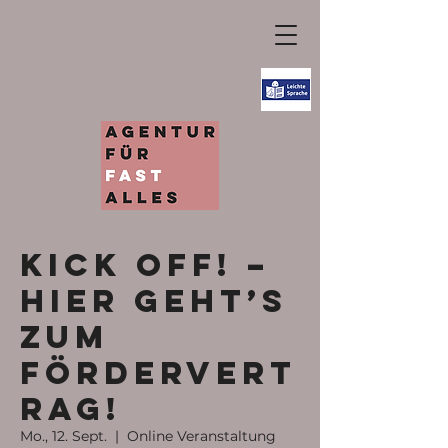
KICK OFF! –
Hier geht’s
zum
Fördervert
rag!
Mo., 12. Sept.
  |  
Online Veranstaltung