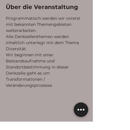
Über die Veranstaltung
Programmatisch werden wir vorerst 
mit bekannten Themengebieten 
weiterarbeiten.
Alle Denkzellenthemen werden 
inhaltlich unterlegt mit dem Thema 
Diversität.
Wir beginnen mit einer 
Bestandsaufnahme und 
Standortbestimmung in dieser 
Denkzelle geht es um 
Transformationen / 
Veränderungsprozesse. 